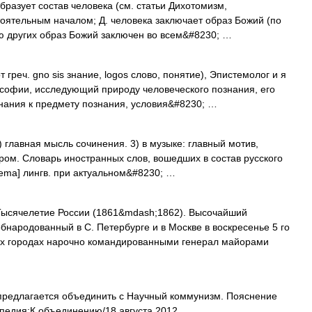
образует состав человека (см. статьи Дихотомизм,
тоятельным началом; Д. человека заключает образ Божий (по
ю других образ Божий заключен во всем&#8230; …
 греч. gno sis знание, logos слово, понятие), Эпистемолог и я
лософии, исследующий природу человеческого познания, его
нания к предмету познания, условия&#8230; …
) главная мысль сочинения. 3) в музыке: главный мотив,
ром. Словарь иностранных слов, вошедших в состав русского
thema] лингв. при актуальном&#8230; …
 Тысячелетие России (1861&mdash;1862). Высочайший
бнародованный в С. Петербурге и в Москве в воскресенье 5 го
ких городах нарочно командированными генерал майорами
предлагается объединить с Научный коммунизм. Пояснение
ипедия:К объединению/18 августа 2012 …