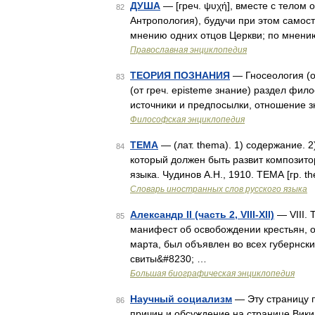
ДУША
— [греч. ψυχή], вместе с телом 
82
Антропология), будучи при этом самос
мнению одних отцов Церкви; по мнени
Православная энциклопедия
ТЕОРИЯ ПОЗНАНИЯ
— Гносеология (от
83
(от греч. episteme знание) раздел фи
источники и предпосылки, отношение з
Философская энциклопедия
ТЕМА
— (лат. thema). 1) содержание. 2
84
который должен быть развит композито
языка. Чудинов А.Н., 1910. ТЕМА [гр. 
Словарь иностранных слов русского языка
Александр II (часть 2, VIII-XII)
— VIII.
85
манифест об освобождении крестьян, о
марта, был объявлен во всех губернс
свиты&#8230; …
Большая биографическая энциклопедия
Научный социализм
— Эту страницу 
86
причин и обсуждение на странице Вик