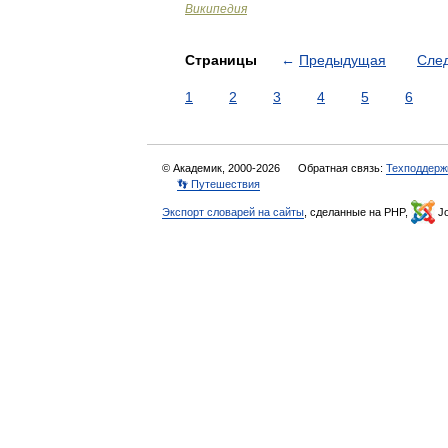
Википедия
Страницы
←
Предыдущая
Сле
1
2
3
4
5
6
© Академик, 2000-2026
Обратная связь:
Техподдерж
👣 Путешествия
Экспорт словарей на сайты
, сделанные на PHP,
Jo