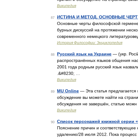
Википедия
ИСТИНА И МЕТОД. ОСНОВНЫЕ ЧЕР
87
Основные черты философской герменев
бурных дискуссий на протяжении неско
современного немецкого литературове
История Философии: Энциклопедия
Русский язык на Украине
— (укр. Росі
88
распространённых языков общения нас
2001 года родным русский язык назвали 
.&#8230; …
Википедия
MU Online
— Эта статья предлагается 
89
обсуждение вы можете найти на страни
обсуждения не завершён, статью можн
Википедия
Список персонажей книжной серии «
90
Пояснение причин и соответствующее 
удалению/28 июля 2012. Пока процесс