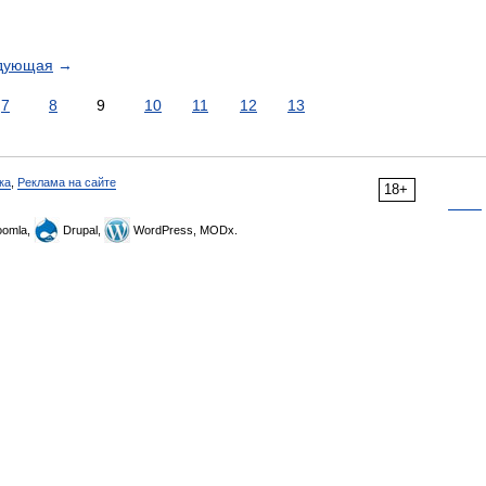
дующая
→
7
8
9
10
11
12
13
ка
,
Реклама на сайте
18+
omla,
Drupal,
WordPress, MODx.